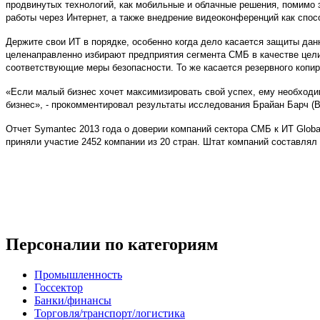
продвинутых технологий, как мобильные и облачные решения, помимо
работы через Интернет, а также внедрение видеоконференций как спо
Держите свои ИТ в порядке, особенно когда дело касается защиты да
целенаправленно избирают предприятия сегмента СМБ в качестве цел
соответствующие меры безопасности. То же касается резервного копир
«Если малый бизнес хочет максимизировать свой успех, ему необходи
бизнес», - прокомментировал результаты исследования Брайан Барч (B
Отчет Symantec 2013 года о доверии компаний сектора СМБ к ИТ Globa
приняли участие 2452 компании из 20 стран. Штат компаний составлял 
Персоналии
по категориям
Промышленность
Госсектор
Банки/финансы
Торговля/транспорт/логистика