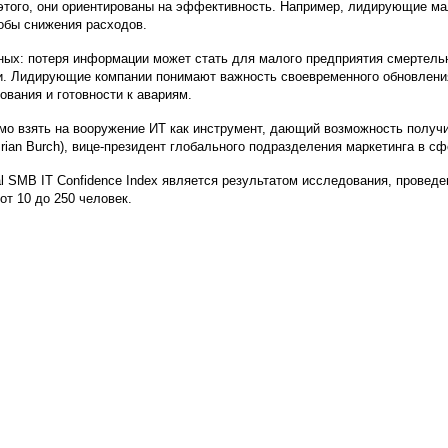
 этого, они ориентированы на эффективность. Например, лидирующие м
собы снижения расходов.
нных: потеря информации может стать для малого предприятия смертел
и. Лидирующие компании понимают важность своевременного обновления 
ования и готовности к авариям.
мо взять на вооружение ИТ как инструмент, дающий возможность получ
rian Burch), вице-президент глобального подразделения маркетинга в с
l SMB IT Confidence Index является результатом исследования, провед
от 10 до 250 человек.