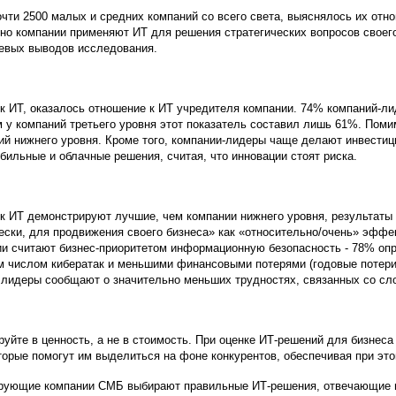
очти 2500 малых и средних компаний со всего света, выяснялось их отн
но компании применяют ИТ для решения стратегических вопросов своего
евых выводов исследования.
 ИТ, оказалось отношение к ИТ учредителя компании. 74% компаний-ли
м у компаний третьего уровня этот показатель составил лишь 61%. Поми
ний нижнего уровня. Кроме того, компании-лидеры чаще делают инвести
ильные и облачные решения, считая, что инновации стоят риска.
 ИТ демонстрируют лучшие, чем компании нижнего уровня, результаты 
ски, для продвижения своего бизнеса» как «относительно/очень» эффе
и считают бизнес-приоритетом информационную безопасность - 78% оп
числом кибератак и меньшими финансовыми потерями (годовые потери от
м, лидеры сообщают о значительно меньших трудностях, связанных со 
руйте в ценность, а не в стоимость. При оценке ИТ-решений для бизне
оторые помогут им выделиться на фоне конкурентов, обеспечивая при эт
ирующие компании СМБ выбирают правильные ИТ-решения, отвечающие их