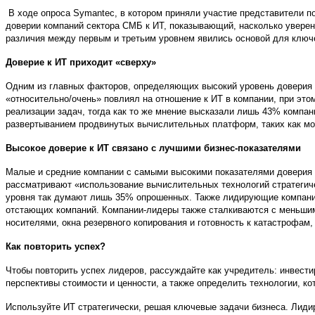
В ходе опроса Symantec, в котором приняли участие представители п
доверии компаний сектора СМБ к ИТ, показывающий, насколько уверен
различия между первым и третьим уровнем явились основой для ключ
Доверие к ИТ приходит «сверху»
Одним из главных факторов, определяющих высокий уровень доверия к
«относительно/очень» повлиял на отношение к ИТ в компании, при это
реализации задач, тогда как то же мнение высказали лишь 43% компа
развертыванием продвинутых вычислительных платформ, таких как моб
Высокое доверие к ИТ связано с лучшими бизнес-показателями
Малые и средние компании с самыми высокими показателями доверия к
рассматривают «использование вычислительных технологий стратегиче
уровня так думают лишь 35% опрошенных. Также лидирующие компани
отстающих компаний. Компании-лидеры также сталкиваются с меньшим 
носителями, окна резервного копирования и готовность к катастрофа
Как повторить успех?
Чтобы повторить успех лидеров, рассуждайте как учредитель: инвести
перспективы стоимости и ценности, а также определить технологии, к
Используйте ИТ стратегически, решая ключевые задачи бизнеса. Лид