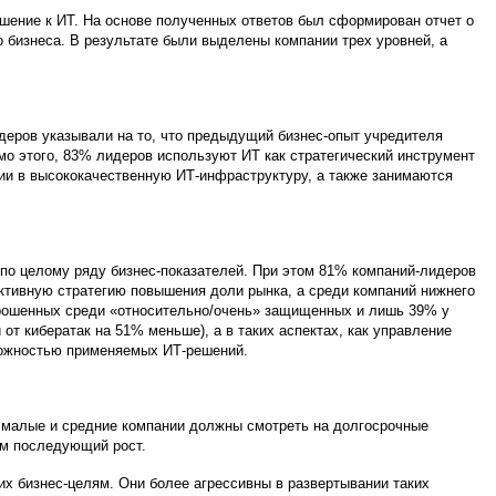
ошение к ИТ. На основе полученных ответов был сформирован отчет о
 бизнеса. В результате были выделены компании трех уровней, а
деров указывали на то, что предыдущий бизнес-опыт учредителя
мо этого, 83% лидеров используют ИТ как стратегический инструмент
ции в высококачественную ИТ-инфраструктуру, а также занимаются
по целому ряду бизнес-показателей. При этом 81% компаний-лидеров
ктивную стратегию повышения доли рынка, а среди компаний нижнего
рошенных среди «относительно/очень» защищенных и лишь 39% у
 кибератак на 51% меньше), а в таких аспектах, как управление
сложностью применяемых ИТ-решений.
са малые и средние компании должны смотреть на долгосрочные
ом последующий рост.
 бизнес-целям. Они более агрессивны в развертывании таких